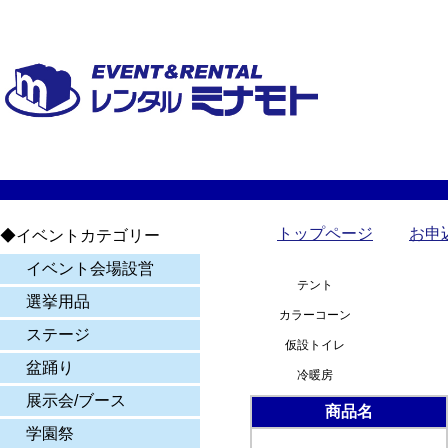
トップページ
お申
◆イベントカテゴリー
イベント会場設営
テント
選挙用品
カラーコーン
ステージ
仮設トイレ
盆踊り
冷暖房
展示会/ブース
商品名
学園祭