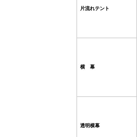
片流れテント
横 幕
透明横幕